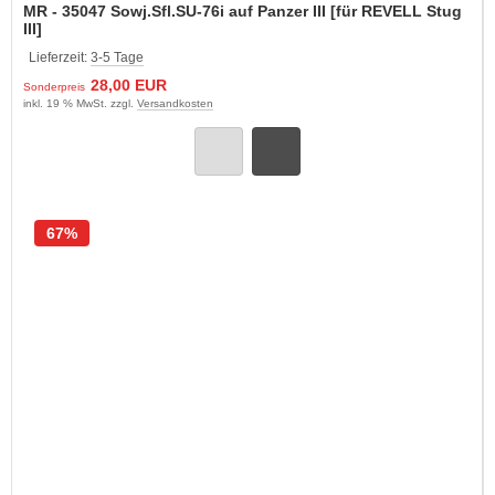
MR - 35047 Sowj.Sfl.SU-76i auf Panzer III [für REVELL Stug
III]
Lieferzeit:
3-5 Tage
28,00 EUR
Sonderpreis
inkl. 19 % MwSt. zzgl.
Versandkosten
67%