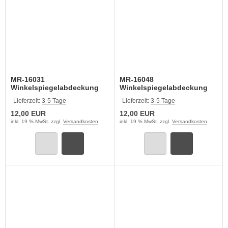
MR-16031
MR-16048
Winkelspiegelabdeckung
Winkelspiegelabdeckung
KV-I und KV-II, genietet
KV-I und KV-II, geschweißt
Lieferzeit:
3-5 Tage
Lieferzeit:
3-5 Tage
12,00 EUR
12,00 EUR
inkl. 19 % MwSt. zzgl.
Versandkosten
inkl. 19 % MwSt. zzgl.
Versandkosten