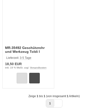
MR-35492 Geschützrohr
und Werkzeug Toldi I
(HOBBY BOSS)
Lieferzeit:
3-5 Tage
18,50 EUR
inkl. 19 % MwSt. zzgl.
Versandkosten
Zeige
1
bis
1
(von insgesamt
1
Artikeln)
1