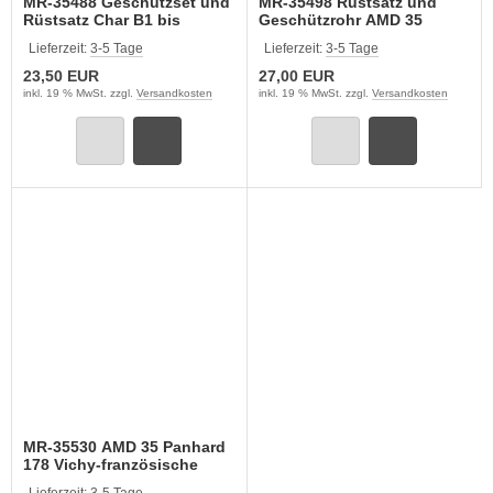
MR-35488 Geschützset und
MR-35498 Rüstsatz und
Rüstsatz Char B1 bis
Geschützrohr AMD 35
(TAMIYA)
Panhard 178 französ. Armee
Lieferzeit:
3-5 Tage
Lieferzeit:
3-5 Tage
23,50 EUR
27,00 EUR
inkl. 19 % MwSt. zzgl.
Versandkosten
inkl. 19 % MwSt. zzgl.
Versandkosten
MR-35530 AMD 35 Panhard
178 Vichy-französische
Armee