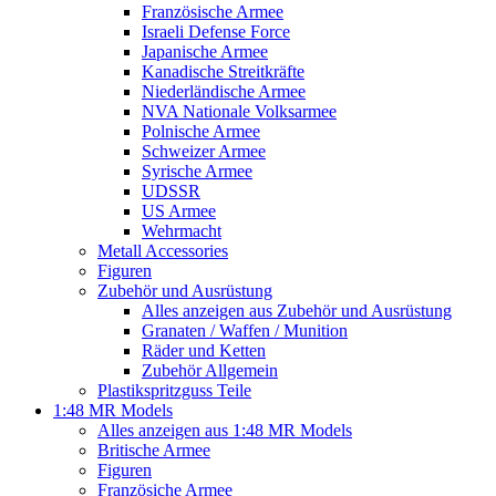
Französische Armee
Israeli Defense Force
Japanische Armee
Kanadische Streitkräfte
Niederländische Armee
NVA Nationale Volksarmee
Polnische Armee
Schweizer Armee
Syrische Armee
UDSSR
US Armee
Wehrmacht
Metall Accessories
Figuren
Zubehör und Ausrüstung
Alles anzeigen aus Zubehör und Ausrüstung
Granaten / Waffen / Munition
Räder und Ketten
Zubehör Allgemein
Plastikspritzguss Teile
1:48 MR Models
Alles anzeigen aus 1:48 MR Models
Britische Armee
Figuren
Französiche Armee