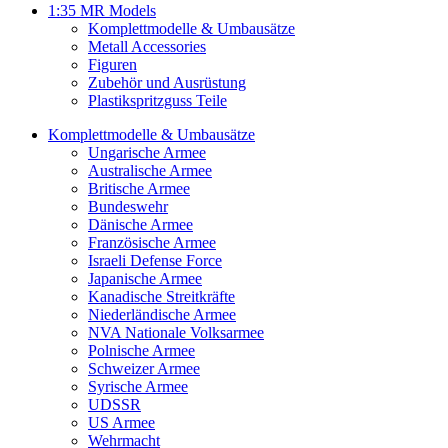
1:35 MR Models
Komplettmodelle & Umbausätze
Metall Accessories
Figuren
Zubehör und Ausrüstung
Plastikspritzguss Teile
Komplettmodelle & Umbausätze
Ungarische Armee
Australische Armee
Britische Armee
Bundeswehr
Dänische Armee
Französische Armee
Israeli Defense Force
Japanische Armee
Kanadische Streitkräfte
Niederländische Armee
NVA Nationale Volksarmee
Polnische Armee
Schweizer Armee
Syrische Armee
UDSSR
US Armee
Wehrmacht