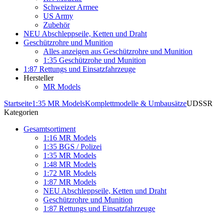
Schweizer Armee
US Army
Zubehör
NEU Abschleppseile, Ketten und Draht
Geschützrohre und Munition
Alles anzeigen aus Geschützrohre und Munition
1:35 Geschützrohe und Munition
1:87 Rettungs und Einsatzfahrzeuge
Hersteller
MR Models
Startseite
1:35 MR Models
Komplettmodelle & Umbausätze
UDSSR
Kategorien
Gesamtsortiment
1:16 MR Models
1:35 BGS / Polizei
1:35 MR Models
1:48 MR Models
1:72 MR Models
1:87 MR Models
NEU Abschleppseile, Ketten und Draht
Geschützrohre und Munition
1:87 Rettungs und Einsatzfahrzeuge