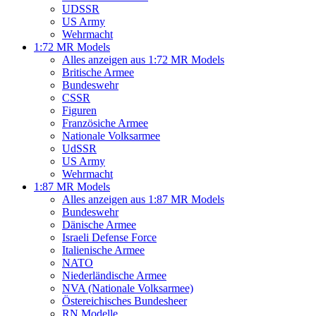
UDSSR
US Army
Wehrmacht
1:72 MR Models
Alles anzeigen aus 1:72 MR Models
Britische Armee
Bundeswehr
CSSR
Figuren
Französiche Armee
Nationale Volksarmee
UdSSR
US Army
Wehrmacht
1:87 MR Models
Alles anzeigen aus 1:87 MR Models
Bundeswehr
Dänische Armee
Israeli Defense Force
Italienische Armee
NATO
Niederländische Armee
NVA (Nationale Volksarmee)
Östereichisches Bundesheer
RN Modelle