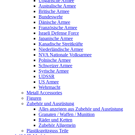
Ungarische Armee
Australische Armee
Britische Armee
Bundeswehr
Dänische Armee
Französische Armee
Israeli Defense Force
Japanische Armee
Kanadische Streitkräfte
Niederländische Armee
NVA Nationale Volksarmee
Polnische Armee
Schweizer Armee
Syrische Armee
UDSSR
US Armee
Wehrmacht
Metall Accessories
Figuren
Zubehör und Ausrüstung
Alles anzeigen aus Zubehör und Ausrüstung
Granaten / Waffen / Munition
Räder und Ketten
Zubehör Allgemein
Plastikspritzguss Teile