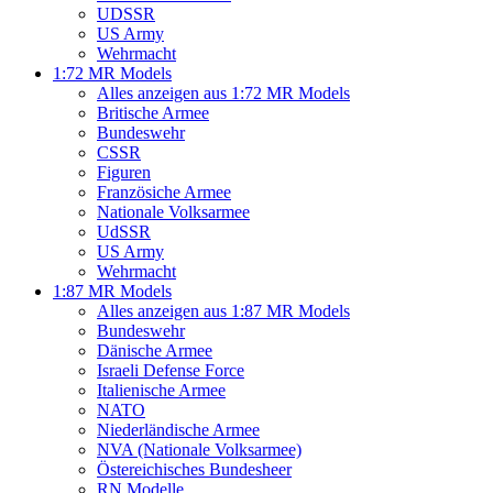
UDSSR
US Army
Wehrmacht
1:72 MR Models
Alles anzeigen aus 1:72 MR Models
Britische Armee
Bundeswehr
CSSR
Figuren
Französiche Armee
Nationale Volksarmee
UdSSR
US Army
Wehrmacht
1:87 MR Models
Alles anzeigen aus 1:87 MR Models
Bundeswehr
Dänische Armee
Israeli Defense Force
Italienische Armee
NATO
Niederländische Armee
NVA (Nationale Volksarmee)
Östereichisches Bundesheer
RN Modelle