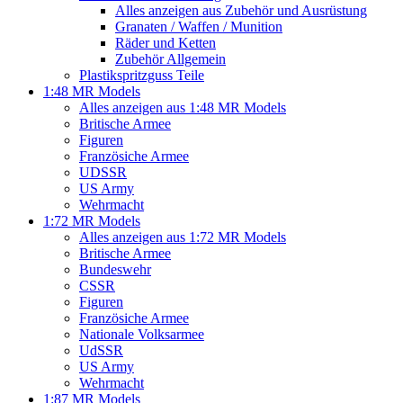
Alles anzeigen aus Zubehör und Ausrüstung
Granaten / Waffen / Munition
Räder und Ketten
Zubehör Allgemein
Plastikspritzguss Teile
1:48 MR Models
Alles anzeigen aus 1:48 MR Models
Britische Armee
Figuren
Französiche Armee
UDSSR
US Army
Wehrmacht
1:72 MR Models
Alles anzeigen aus 1:72 MR Models
Britische Armee
Bundeswehr
CSSR
Figuren
Französiche Armee
Nationale Volksarmee
UdSSR
US Army
Wehrmacht
1:87 MR Models