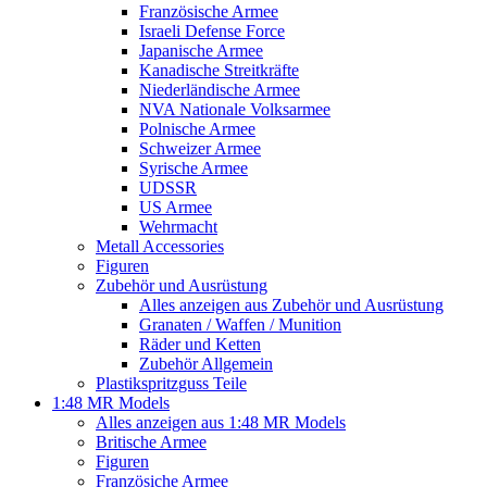
Französische Armee
Israeli Defense Force
Japanische Armee
Kanadische Streitkräfte
Niederländische Armee
NVA Nationale Volksarmee
Polnische Armee
Schweizer Armee
Syrische Armee
UDSSR
US Armee
Wehrmacht
Metall Accessories
Figuren
Zubehör und Ausrüstung
Alles anzeigen aus Zubehör und Ausrüstung
Granaten / Waffen / Munition
Räder und Ketten
Zubehör Allgemein
Plastikspritzguss Teile
1:48 MR Models
Alles anzeigen aus 1:48 MR Models
Britische Armee
Figuren
Französiche Armee