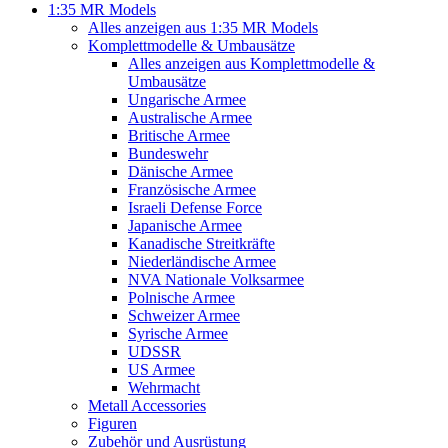
1:35 MR Models
Alles anzeigen aus 1:35 MR Models
Komplettmodelle & Umbausätze
Alles anzeigen aus Komplettmodelle &
Umbausätze
Ungarische Armee
Australische Armee
Britische Armee
Bundeswehr
Dänische Armee
Französische Armee
Israeli Defense Force
Japanische Armee
Kanadische Streitkräfte
Niederländische Armee
NVA Nationale Volksarmee
Polnische Armee
Schweizer Armee
Syrische Armee
UDSSR
US Armee
Wehrmacht
Metall Accessories
Figuren
Zubehör und Ausrüstung