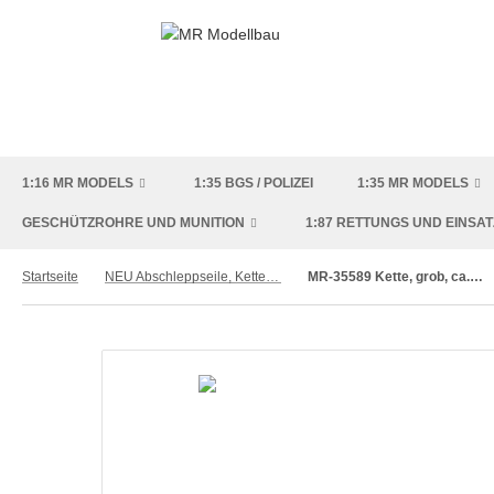
1:16 MR MODELS
1:35 BGS / POLIZEI
1:35 MR MODELS
GESCHÜTZROHRE UND MUNITION
1:87 RETTUNGS UND EINSA
Startseite
NEU Abschleppseile, Ketten und Draht
MR-35589 Kette, grob, ca. 400mm, mit Ösen und Haken (ersetzt MR-50025)