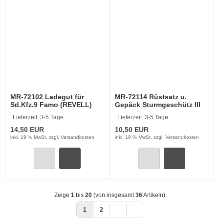
MR-72102 Ladegut für
MR-72114 Rüstsatz u.
Sd.Kfz.9 Famo (REVELL)
Gepäck Sturmgeschütz III
spät
Lieferzeit:
3-5 Tage
Lieferzeit:
3-5 Tage
14,50 EUR
10,50 EUR
inkl. 19 % MwSt. zzgl.
Versandkosten
inkl. 19 % MwSt. zzgl.
Versandkosten
Zeige
1
bis
20
(von insgesamt
36
Artikeln)
1
2