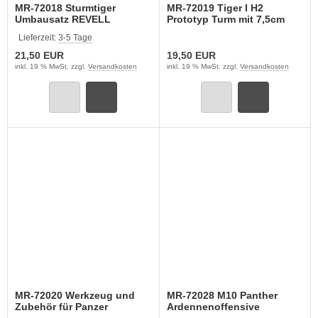
MR-72018 Sturmtiger
MR-72019 Tiger I H2
Umbausatz REVELL
Prototyp Turm mit 7,5cm
Kwk 42 (REVELL)
Lieferzeit:
3-5 Tage
21,50 EUR
19,50 EUR
inkl. 19 % MwSt. zzgl.
Versandkosten
inkl. 19 % MwSt. zzgl.
Versandkosten
MR-72020 Werkzeug und
MR-72028 M10 Panther
Zubehör für Panzer
Ardennenoffensive
Deutsche Wehrmacht