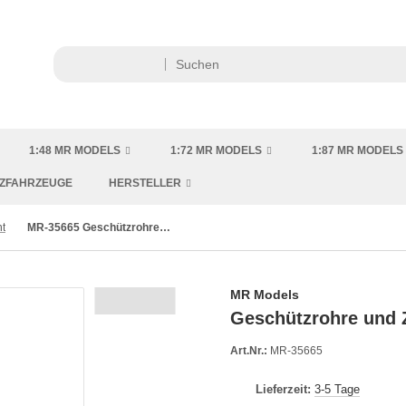
1:48 MR MODELS
1:72 MR MODELS
1:87 MR MODELS
TZFAHRZEUGE
HERSTELLER
t
MR-35665 Geschützrohre und Zubehör Flakpanzer V Coelian
MR Models
Geschützrohre und 
Art.Nr.:
MR-35665
Lieferzeit:
3-5 Tage