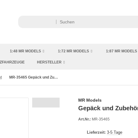
1:48 MR MODELS
1:72 MR MODELS
1:87 MR MODELS
TZFAHRZEUGE
HERSTELLER
t
MR-35465 Gepäck und Zubehör Schneider CA 16 ( Hobby Boss )
MR Models
Gepäck und Zubehör
Art.Nr.:
MR-35465
Lieferzeit:
3-5 Tage